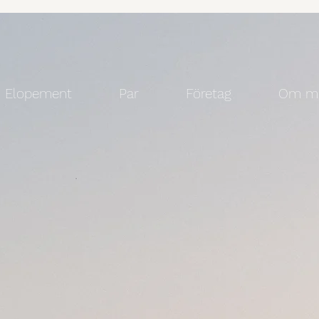
Elopement
Par
Företag
Om m